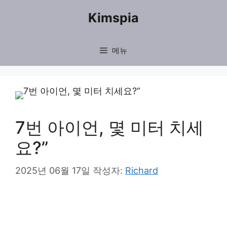
컨
Kimspia
텐
츠
메뉴
로
건
너
뛰
7번 아이언, 몇 미터 치세
기
요?”
2025년 06월 17일
작성자:
Richard