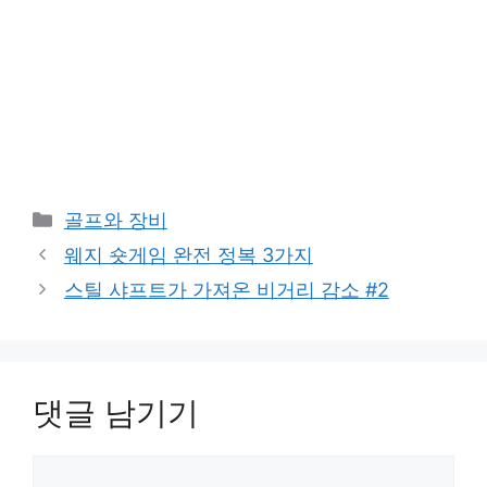
카
골프와 장비
테
웨지 숏게임 완전 정복 3가지
고
스틸 샤프트가 가져온 비거리 감소 #2
리
댓글 남기기
댓