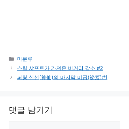
카
미분류
테
스틸 샤프트가 가져온 비거리 감소 #2
고
퍼팅 신선(神仙)의 마지막 비급(祕笈)#1
리
댓글 남기기
댓