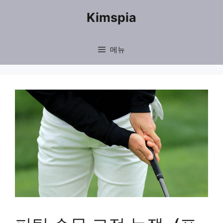
컨
Kimspia
텐
츠
메뉴
로
건
너
뛰
기