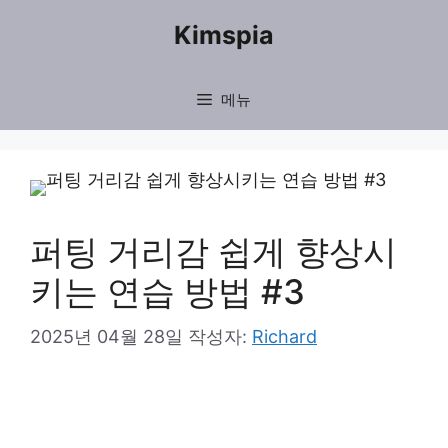
컨
Kimspia
텐
츠
메뉴
로
건
너
뛰
퍼팅 거리감 쉽게 향상시
기
키는 연습 방법 #3
2025년 04월 28일
작성자:
Richard