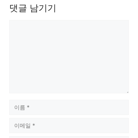
댓글 남기기
댓
글
이
름
이
메