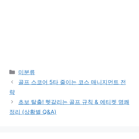
카
미분류
테
골프 스코어 5타 줄이는 코스 매니지먼트 전
고
략
리
초보 탈출! 헷갈리는 골프 규칙 & 에티켓 명쾌
정리 (상황별 Q&A)