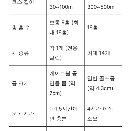
코스 길이
30~100m
300~500m
보통 9홀 (최
총 홀 수
18홀
대 18홀)
딱 1개 (전용
채 종류
최대 14개
클럽)
게이트볼 공
일반 골프공
공 크기
만큼 큼 (약
(약 4.3cm)
7cm)
1~1.5시간이
4시간 이상
운동 시간
면 충분
소요