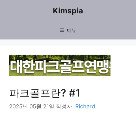
컨
Kimspia
텐
츠
메뉴
로
건
너
뛰
기
파크골프란? #1
2025년 05월 21일
작성자:
Richard