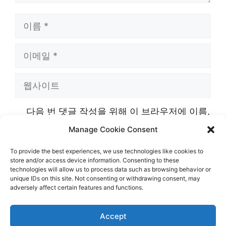
이
름
이
메
웹
일
사
다음 번 댓글 작성을 위해 이 브라우저에 이름,
이
이메일, 그리고 웹사이트를 저장합니다.
Manage Cookie Consent
트
To provide the best experiences, we use technologies like cookies to
store and/or access device information. Consenting to these
technologies will allow us to process data such as browsing behavior or
unique IDs on this site. Not consenting or withdrawing consent, may
adversely affect certain features and functions.
Accept
© 2026 Kimspia
• 제작됨
GeneratePress