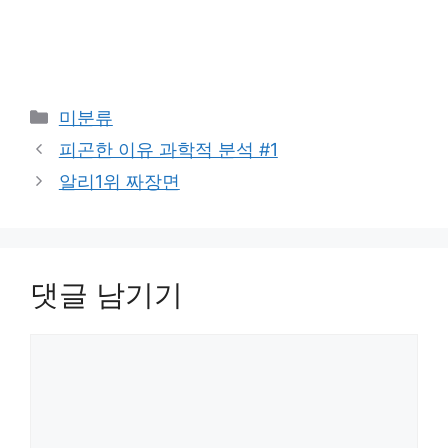
카
미분류
테
피곤한 이유 과학적 분석 #1
고
알리1위 짜장면
리
댓글 남기기
댓
글