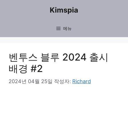
컨
Kimspia
텐
츠
메뉴
로
건
너
벤투스 블루 2024 출시
뛰
배경 #2
기
2024년 04월 25일
작성자:
Richard