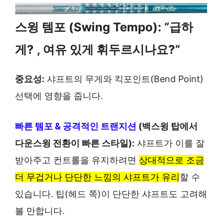
스윙 템포 (Swing Tempo): “급하
게? , 여유 있게 휘두르시나요?”
중요성:
샤프트의 무게와 킥포인트(Bend Point)
선택에 영향을 줍니다.
빠른 템포 & 공격적인 트랜지션
(백스윙 탑에서
다운스윙 전환이 빠른 스타일):
샤프트가 이를 잘
받아주고 컨트롤을 유지하려면
상대적으로 조금
더 무겁거나 단단한 느낌의 샤프트가 유리
할 수
있습니다. 팁(헤드 쪽)이 단단한 샤프트도 고려해
볼 만합니다.