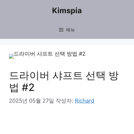
컨
Kimspia
텐
츠
메뉴
로
건
너
뛰
드라이버 샤프트 선택 방
기
법 #2
2025년 05월 27일
작성자:
Richard