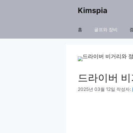
컨
Kimspia
텐
츠
홈
골프와 장비
로
건
너
뛰
드라이버 비
기
2025년 03월 12일
작성자: