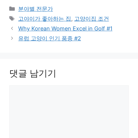
카
분야별 전문가
테
태
고야이가 좋아하는 집
,
고양이집 조건
고
그
Why Korean Women Excel in Golf #1
리
유럽 고양이 인기 품종 #2
댓글 남기기
댓
글