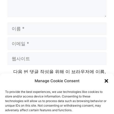
이
름
이
메
웹
일
사
다음 번 댓글 작성을 위해 이 브라우저에 이름,
이
이메일, 그리고 웹사이트를 저장합니다.
Manage Cookie Consent
트
To provide the best experiences, we use technologies like cookies to
store and/or access device information. Consenting to these
technologies will allow us to process data such as browsing behavior or
unique IDs on this site. Not consenting or withdrawing consent, may
adversely affect certain features and functions.