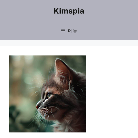
컨
Kimspia
텐
츠
메뉴
로
건
너
뛰
기