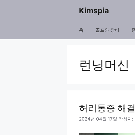
컨
Kimspia
텐
츠
홈
골프와 장비
로
건
너
런닝머신
뛰
기
허리통증 해결
2024년 04월 17일
작성자: