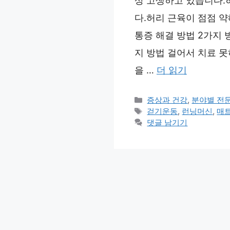
상 고생하고 있습니다.
다.허리 근육이 점점 
통증 해결 방법 2가지 
지 방법 걸어서 치료 못
을 …
더 읽기
카
증상과 건강
,
분야별 전
테
태
걷기운동
,
런닝머신
,
매
고
그
댓글 남기기
리