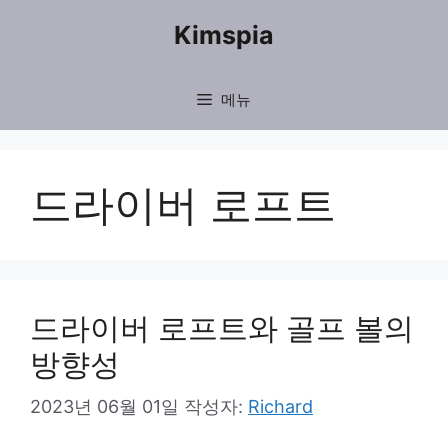
컨
Kimspia
텐
츠
메뉴
로
건
너
드라이버 로프트
뛰
기
드라이버 로프트와 골프 볼의
방향성
2023년 06월 01일
작성자:
Richard